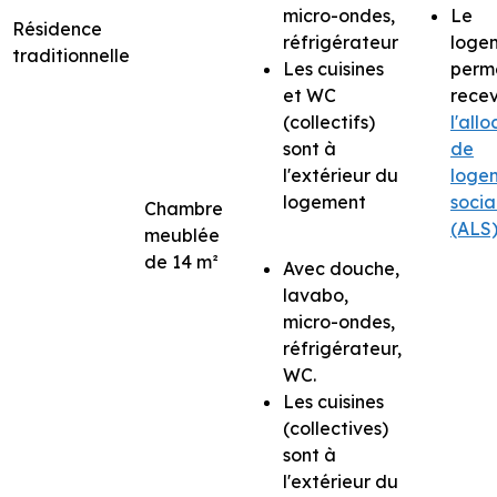
micro-ondes,
Le
Résidence
réfrigérateur
loge
traditionnelle
Les cuisines
perm
et WC
recev
(collectifs)
l'all
sont à
de
l'extérieur du
loge
logement
socia
Chambre
(ALS
meublée
de 14 m²
Avec douche,
lavabo,
micro-ondes,
réfrigérateur,
WC.
Les cuisines
(collectives)
sont à
l'extérieur du