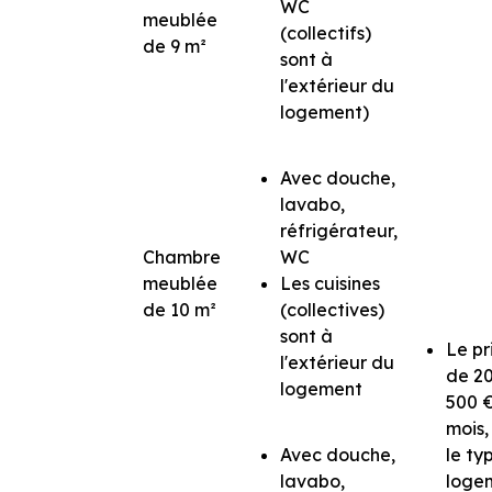
WC
meublée
(collectifs)
de 9 m²
sont à
l'extérieur du
logement)
Avec douche,
lavabo,
réfrigérateur,
Chambre
WC
meublée
Les cuisines
de 10 m²
(collectives)
sont à
Le pr
l'extérieur du
de
2
logement
500 
mois,
Avec douche,
le ty
lavabo,
loge