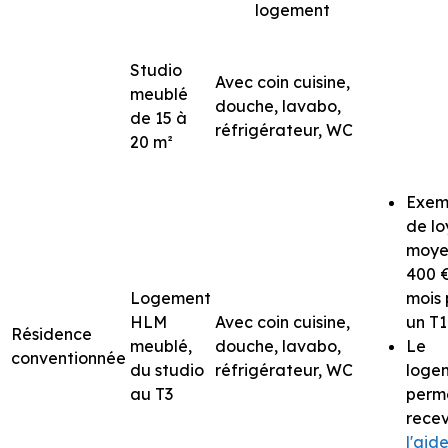
logement
Studio
Avec coin cuisine,
meublé
douche, lavabo,
de 15 à
réfrigérateur, WC
20 m²
Exem
de lo
moye
400 
Logement
mois 
HLM
Avec coin cuisine,
un T1
Résidence
meublé,
douche, lavabo,
Le
conventionnée
du studio
réfrigérateur, WC
loge
au T3
perm
recev
l'aid